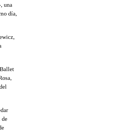
, una
smo día,
iewicz,
a
Ballet
Rosa,
del
edar
 de
de