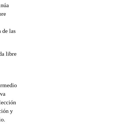
inúa
ore
 de las
a libre
termedio
iva
lección
ción y
io.