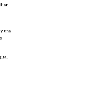
liar,
 y una
 o
gital