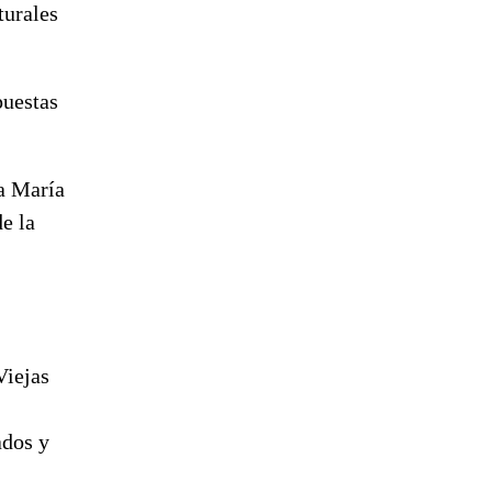
turales
puestas
na María
e la
Viejas
ados y