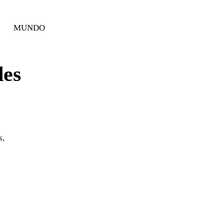
MUNDO
des
s,