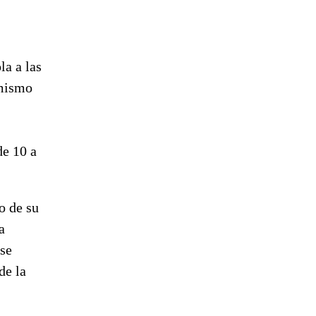
la a las
 mismo
de 10 a
o de su
a
Ese
de la