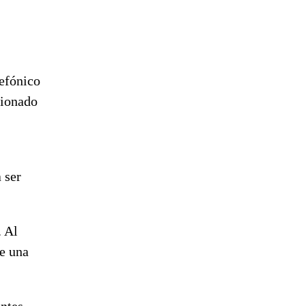
lefónico
cionado
 ser
. Al
de una
entes