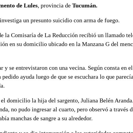
mento de Lules
, provincia de
Tucumán.
 investiga un presunto suicidio con arma de fuego.
 de la Comisaría de La Reducción recibió un llamado te
ción en su domicilio ubicado en la Manzana G del men
gar y se entrevistaron con una vecina. Según consta en el
a pedido ayuda luego de que se escuchara lo que parecía
a.
l domicilio la hija del sargento, Juliana Belén Aranda
nda, no pudo ingresar al cuarto, pero observó a través 
había manchas de sangre a su alrededor.
ondiente y se dio intervención a las autoridades compet