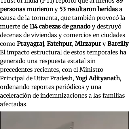
Trust of India (PTI) reportó que al menos
89
personas murieron
y
53 resultaron heridas
a
causa de la tormenta, que también provocó la
muerte de
114 cabezas de ganado
y destruyó
decenas de viviendas y comercios en ciudades
como
Prayagraj
,
Fatehpur
,
Mirzapur
y
Bareilly
El impacto estructural de estos temporales ha
generado una respuesta estatal sin
precedentes recientes, con el Ministro
Principal de Uttar Pradesh,
Yogi Adityanath
,
ordenando reportes periódicos y una
aceleración de indemnizaciones a las familias
afectadas.