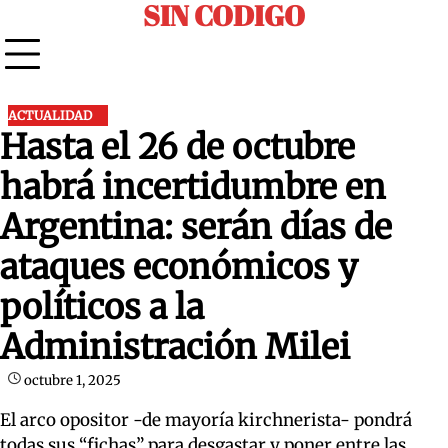
SIN CODIGO
Skip
to
content
ACTUALIDAD
Hasta el 26 de octubre
habrá incertidumbre en
Argentina: serán días de
ataques económicos y
políticos a la
Administración Milei
octubre 1, 2025
El arco opositor -de mayoría kirchnerista- pondrá
todas sus “fichas” para desgastar y poner entre las