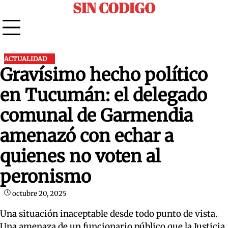
SIN CODIGO
Skip
to
content
ACTUALIDAD
Gravísimo hecho político
en Tucumán: el delegado
comunal de Garmendia
amenazó con echar a
quienes no voten al
peronismo
octubre 20, 2025
Una situación inaceptable desde todo punto de vista.
Una amenaza de un funcionario público que la Justicia