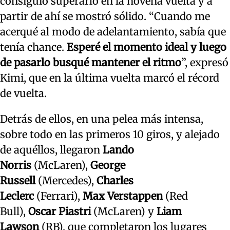
consiguió superarlo en la novena vuelta y a
partir de ahí se mostró sólido. “Cuando me
acerqué al modo de adelantamiento, sabía que
tenía chance.
Esperé el momento ideal y luego
de pasarlo busqué mantener el ritmo
”, expresó
Kimi, que en la última vuelta marcó el récord
de vuelta.
Detrás de ellos, en una pelea más intensa,
sobre todo en las primeros 10 giros, y alejado
de aquéllos, llegaron
Lando
Norris
(McLaren),
George
Russell
(Mercedes),
Charles
Leclerc
(Ferrari),
Max Verstappen
(Red
Bull),
Oscar Piastri
(McLaren) y
Liam
Lawson
(RB), que completaron los lugares