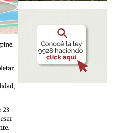
pine.
letar
lidad,
e 23
pesar
nte.