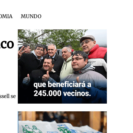
OMIA
MUNDO
nco
sell se