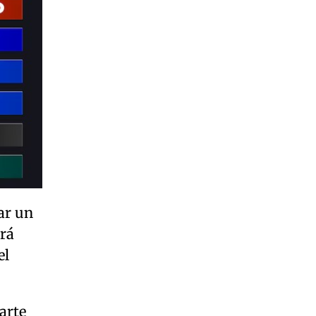
ar un
irá
el
arte