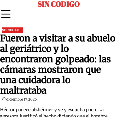
SIN CODIGO
Skip
to
content
SOCIEDAD
Fueron a visitar a su abuelo
al geriátrico y lo
encontraron golpeado: las
cámaras mostraron que
una cuidadora lo
maltrataba
diciembre 17, 2025
Héctor padece alzhéimer y ve y escucha poco. La
agresora justificó el hecho diciendo que el hombre