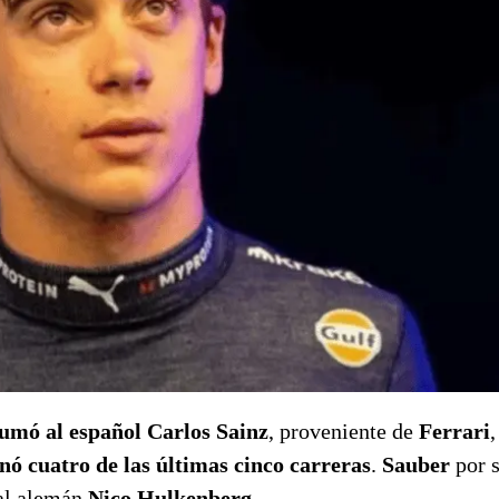
umó al español Carlos Sainz
, proveniente de
Ferrari
,
ó cuatro de las últimas cinco carreras
.
Sauber
por 
al alemán
Nico Hulkenberg
.