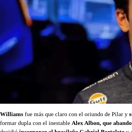
Williams
fue más que claro con el oriundo de Pilar y
s
formar dupla con el inestable
Alex Albon, que abandon
decidió
incorporar al brasileño Gabriel Bortoleto
y 