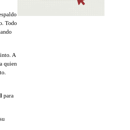
espaldo
to. Todo
sando
into. A
 a quien
to.
al
para
su