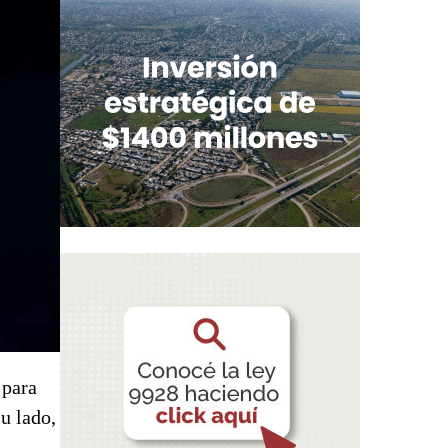
 para
su lado,