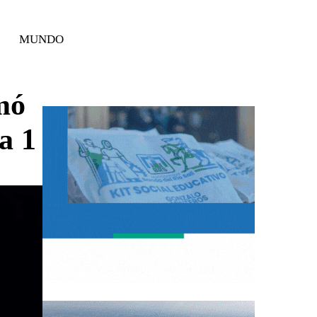
MUNDO
mó
a 1