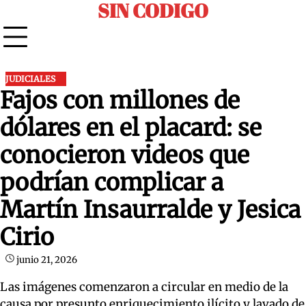
SIN CODIGO
Skip
to
content
JUDICIALES
Fajos con millones de
dólares en el placard: se
conocieron videos que
podrían complicar a
Martín Insaurralde y Jesica
Cirio
junio 21, 2026
Las imágenes comenzaron a circular en medio de la
causa por presunto enriquecimiento ilícito y lavado de