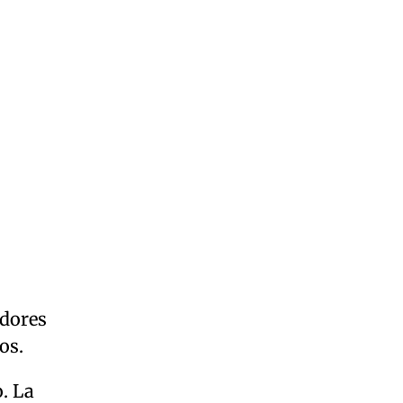
idores
os.
. La