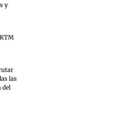
s y
, KTM
rutar
das las
 del