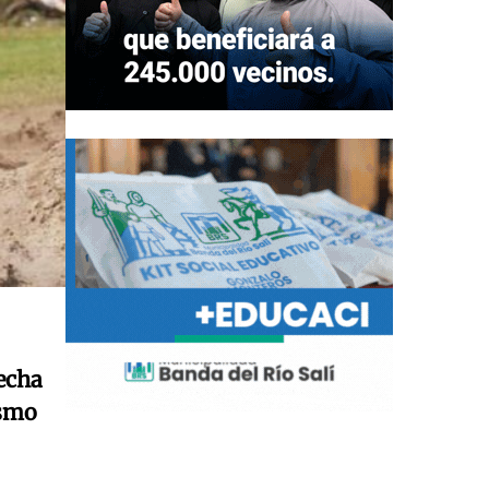
echa
ismo