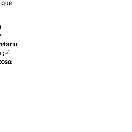
a que
n
e
retario
r;
el
coso
;