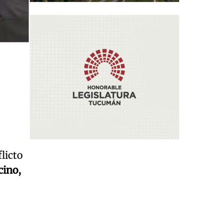
licto
cino,