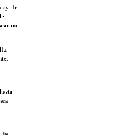
 mayo
le
de
scar un
lla.
ntes
 hasta
 era
o,
la