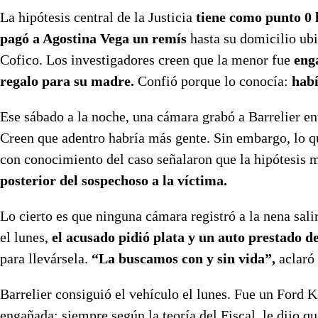
La hipótesis central de la Justicia
tiene como punto 0 
pagó a Agostina Vega un remís
hasta su domicilio ubi
Cofico. Los investigadores creen que la menor fue
eng
regalo para su madre.
Confió porque lo conocía:
habí
Ese sábado a la noche, una cámara grabó a Barrelier en
Creen que adentro habría más gente. Sin embargo, lo qu
con conocimiento del caso señalaron que la hipótesis m
posterior del sospechoso a la víctima.
Lo cierto es que ninguna cámara registró a la nena sali
el lunes,
el acusado pidió plata y un auto prestado 
para llevársela.
“La buscamos con y sin vida”,
aclaró 
Barrelier consiguió el vehículo el lunes. Fue un Ford 
engañada: siempre según la teoría del Fiscal, le dijo 