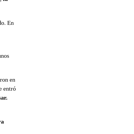
do. En
unos
aron en
e entró
ar.
ra