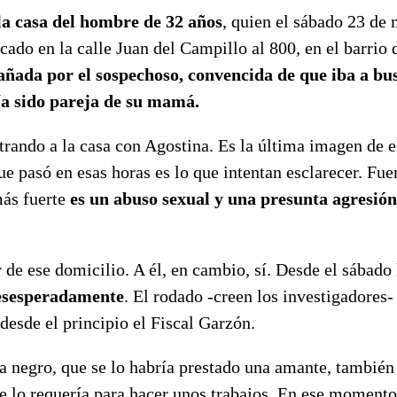
la casa del hombre de 32 años
, quien el sábado 23 de
cado en la calle Juan del Campillo al 800, en el barrio 
añada por el sospechoso, convencida de que iba a bu
a sido pareja de su mamá.
trando a la casa con Agostina. Es la última imagen de e
e pasó en esas horas es lo que intentan esclarecer. Fue
ás fuerte
es un abuso sexual y una presunta agresión
r de ese domicilio. A él, en cambio, sí. Desde el sábado
desesperadamente
. El rodado -creen los investigadores-
desde el principio el Fiscal Garzón.
Ka negro, que se lo habría prestado una amante, también
que lo requería para hacer unos trabajos. En ese moment