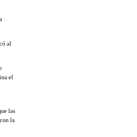
a
có al
e
ina el
que las
con la