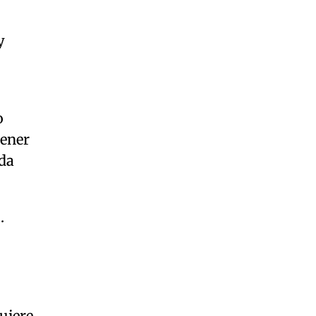
y
o
tener
da
.
uiere