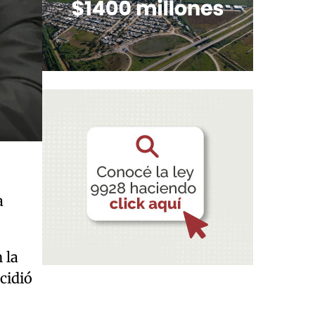
a
 la
cidió