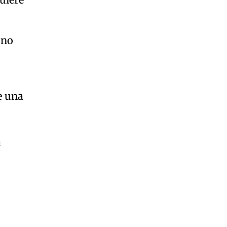
 no
e una
a