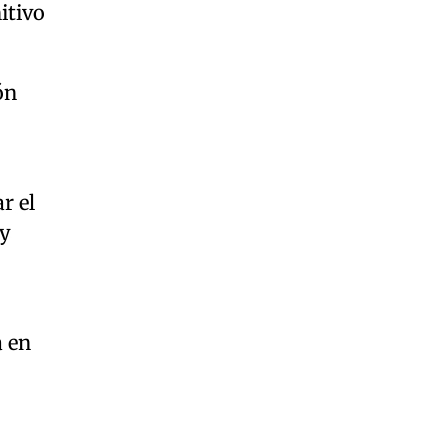
itivo
ón
r el
 y
a en