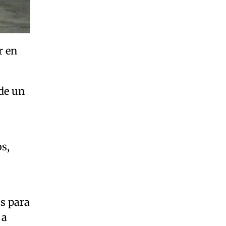
r en
 de un
s,
s para
 a