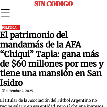
SIN CODIGO
Skip
to
content
POLÍTICA
El patrimonio del
mandamás de la AFA
“Chiqui” Tapia: gana más
de $60 millones por mes y
tiene una mansión en San
Isidro
diciembre 2, 2025
El titular de la Asociación del Fútbol Argentino no
recibe salario en esa entidad, pero sí obtiene ingresos