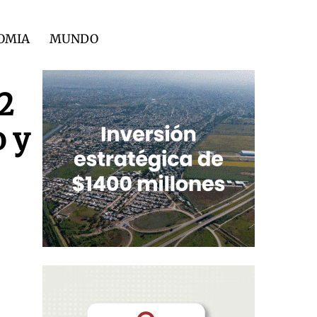
OMIA
MUNDO
12
o y