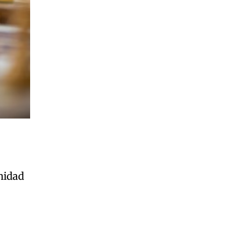
o
nidad