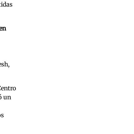
tidas
en
esh,
Centro
ó un
os