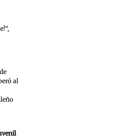
e!“,
de
eró al
ileño
uvenil