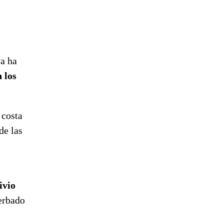
s
ya ha
 los
 costa
de las
ivio
cerbado