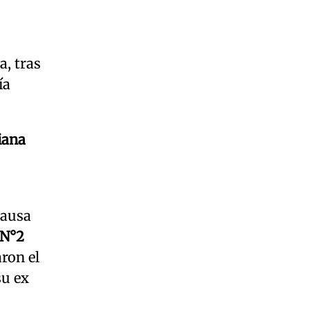
a, tras
ía
iana
causa
 N°2
ron el
su ex