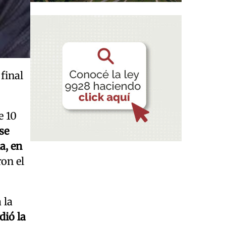
final
e 10
 se
a, en
ron el
 la
dió la