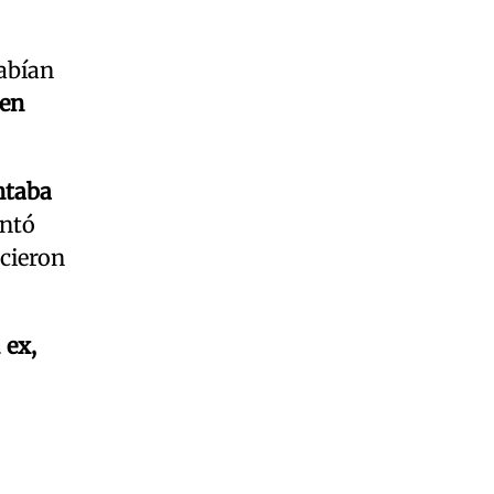
habían
 en
ntaba
entó
icieron
 ex,