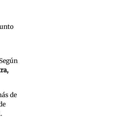
Junto
 Según
ra,
más de
de
.