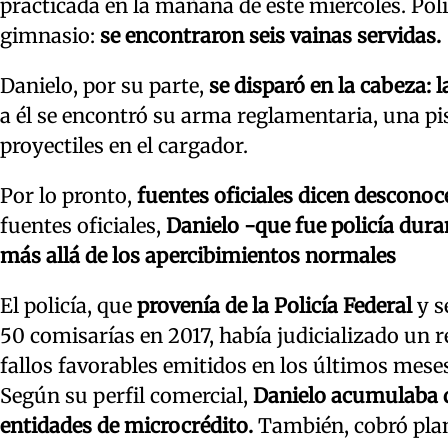
practicada en la mañana de este miércoles. Polic
gimnasio:
se encontraron seis vainas servidas.
Danielo, por su parte,
se disparó en la cabeza: l
a él se encontró su arma reglamentaria, una p
proyectiles en el cargador.
Por lo pronto,
fuentes oficiales dicen desconoc
fuentes oficiales,
Danielo -que fue policía dura
más allá de los apercibimientos normales
El policía, que
provenía de la Policía Federal
y s
50 comisarías en 2017, había judicializado un r
fallos favorables emitidos en los últimos meses
Según su perfil comercial,
Danielo acumulaba d
entidades de microcrédito.
También, cobró plan