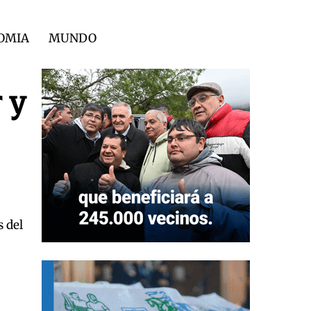
OMIA
MUNDO
 y
s del