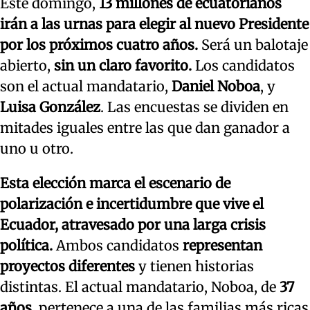
Este domingo,
13 millones de ecuatorianos
irán a las urnas para elegir al nuevo Presidente
por los próximos cuatro años.
Será un balotaje
abierto,
sin un claro favorito.
Los candidatos
son el actual mandatario,
Daniel Noboa
, y
Luisa González
. Las encuestas se dividen en
mitades iguales entre las que dan ganador a
uno u otro.
Esta elección marca el escenario de
polarización e incertidumbre que vive el
Ecuador, atravesado por una larga crisis
política.
Ambos candidatos
representan
proyectos diferentes
y tienen historias
distintas. El actual mandatario, Noboa, de
37
años,
pertenece a una de las familias más ricas