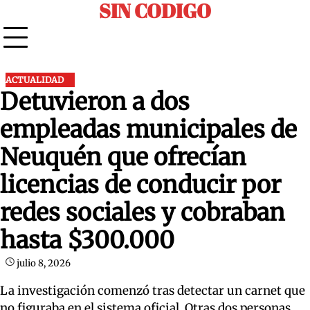
SIN CODIGO
Skip
to
content
ACTUALIDAD
Detuvieron a dos
empleadas municipales de
Neuquén que ofrecían
licencias de conducir por
redes sociales y cobraban
hasta $300.000
julio 8, 2026
La investigación comenzó tras detectar un carnet que
no figuraba en el sistema oficial. Otras dos personas