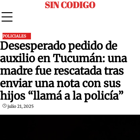
SIN CODIGO
Skip
to
content
POLICIALES
Desesperado pedido de
auxilio en Tucumán: una
madre fue rescatada tras
enviar una nota con sus
hijos “llamá a la policía”
julio 21, 2025