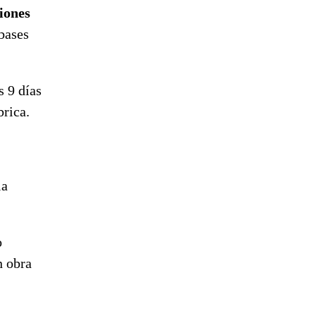
ciones
 bases
s 9 días
brica.
la
o
n obra