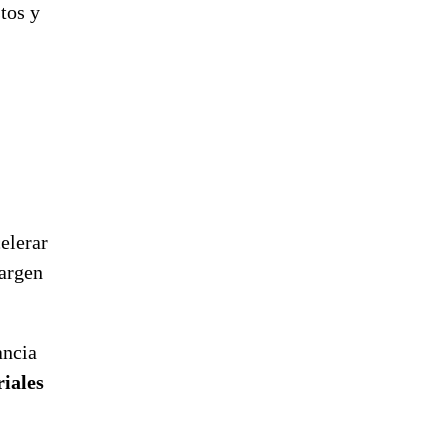
tos y
elerar
margen
ancia
riales