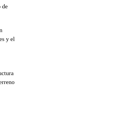
o de
n
es y el
uctura
erreno