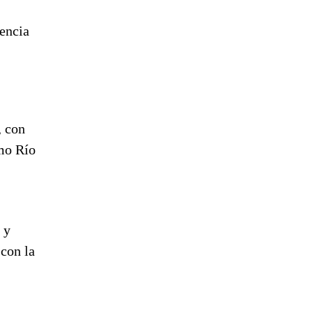
encia
, con
omo Río
 y
 con la