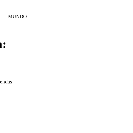
MUNDO
a:
iendas