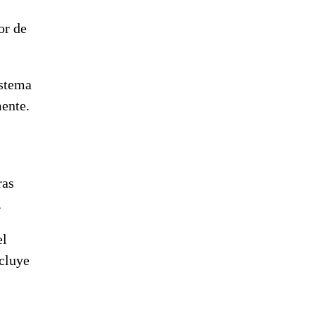
or de
istema
mente.
ras
.
el
ncluye