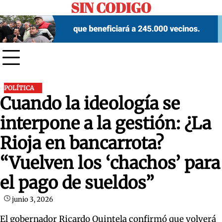
SIN CODIGO
Skip
to
content
POLÍTICA
Cuando la ideología se
interpone a la gestión: ¿La
Rioja en bancarrota?
“Vuelven los ‘chachos’ para
el pago de sueldos”
junio 3, 2026
El gobernador Ricardo Quintela confirmó que volverá