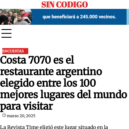
SIN CODIGO
Skip
to
content
ENCUESTAS
Costa 7070 es el
restaurante argentino
elegido entre los 100
mejores lugares del mundo
para visitar
marzo 20, 2025
La Revista Time eligió este lugar situado en la