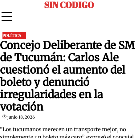
SIN CODIGO
Skip
to
content
POLÍTICA
Concejo Deliberante de SM
de Tucumán: Carlos Ale
cuestionó el aumento del
boleto y denunció
irregularidades en la
votación
junio 18, 2026
“Los tucumanos merecen un transporte mejor, no
simplemente un boleto más caro”, expresó el concejal