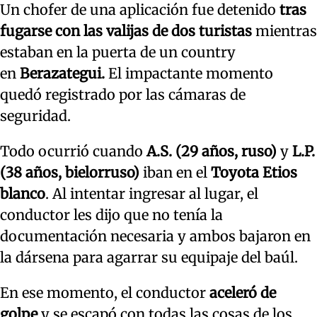
Un chofer de una aplicación fue detenido
tras
fugarse con las valijas de dos turistas
mientras
estaban en la puerta de un country
en
Berazategui.
El impactante momento
quedó registrado por las cámaras de
seguridad.
Todo ocurrió cuando
A.S. (29 años, ruso)
y
L.P.
(38 años, bielorruso)
iban en el
Toyota Etios
blanco
. Al intentar ingresar al lugar, el
conductor les dijo que no tenía la
documentación necesaria y ambos bajaron en
la dársena para agarrar su equipaje del baúl.
En ese momento, el conductor
aceleró de
golpe
y se escapó con todas las cosas de los