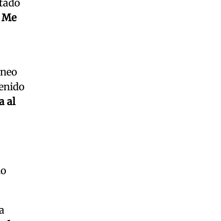
stado
. Me
áneo
tenido
a al
lo
a