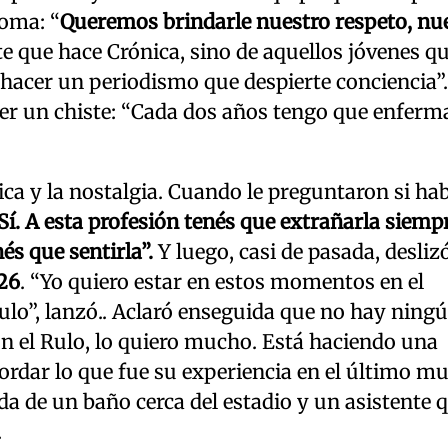
roma: “
Queremos brindarle nuestro respeto, nu
nte que hace Crónica, sino de aquellos jóvenes q
hacer un periodismo que despierte conciencia”.
ter un chiste: “Cada dos años tengo que enfer
ica y la nostalgia. Cuando le preguntaron si ha
Sí. A esta profesión tenés que extrañarla siempr
és que sentirla”.
Y luego, casi de pasada, desliz
26
. “Yo quiero estar en estos momentos en el
ulo”, lanzó.. Aclaró enseguida que no hay ning
n el Rulo, lo quiero mucho. Está haciendo una
rdar lo que fue su experiencia en el último mu
da de un baño cerca del estadio y un asistente q
.