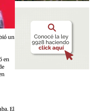
ibió un
ó en
de
en
aba. El