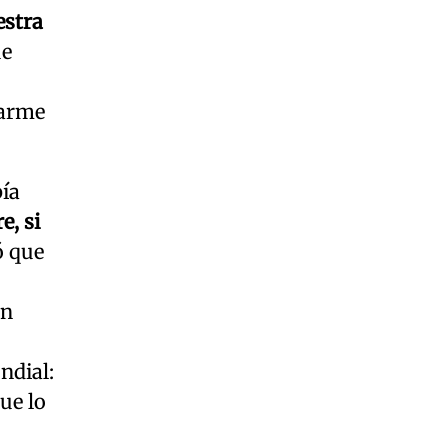
estra
ue
marme
bía
e, si
ó que
ún
ndial:
ue lo