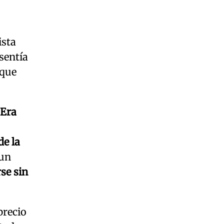
ista
sentía
 que
“Era
de la
 un
se sin
precio