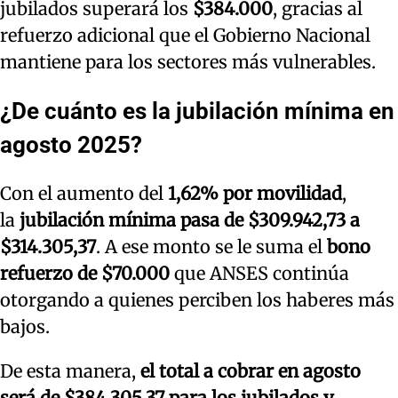
jubilados superará los
$384.000
, gracias al
refuerzo adicional que el Gobierno Nacional
mantiene para los sectores más vulnerables.
¿De cuánto es la jubilación mínima en
agosto 2025?
Con el aumento del
1,62% por movilidad
,
la
jubilación mínima pasa de $309.942,73 a
$314.305,37
. A ese monto se le suma el
bono
refuerzo de $70.000
que ANSES continúa
otorgando a quienes perciben los haberes más
bajos.
De esta manera,
el total a cobrar en agosto
será de $384.305,37 para los jubilados y