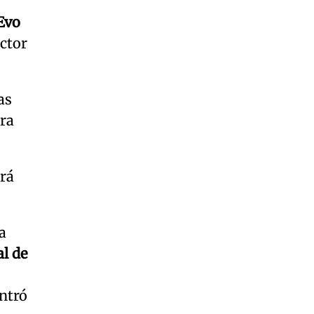
Evo
ector
as
era
drá
a
al de
entró