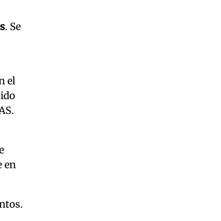
es
. Se
n el
tido
AS.
e
e en
ntos.