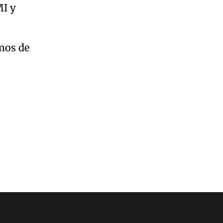
MI y
mos de