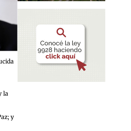
ucida
y la
Paz; y