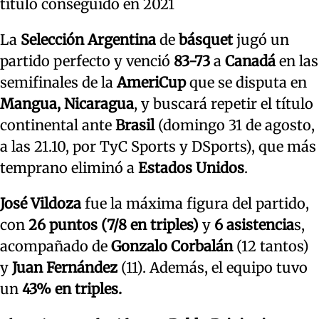
título conseguido en 2021
La
Selección Argentina
de
básquet
jugó un
partido perfecto y venció
83-73
a
Canadá
en las
semifinales de la
AmeriCup
que se disputa en
Mangua, Nicaragua
, y buscará repetir el título
continental ante
Brasil
(domingo 31 de agosto,
a las 21.10, por TyC Sports y DSports), que más
temprano eliminó a
Estados Unidos
.
José Vildoza
fue la máxima figura del partido,
con
26 puntos (7/8 en triples)
y
6 asistencia
s,
acompañado de
Gonzalo Corbalán
(12 tantos)
y
Juan Fernández
(11). Además, el equipo tuvo
un
43% en triples.