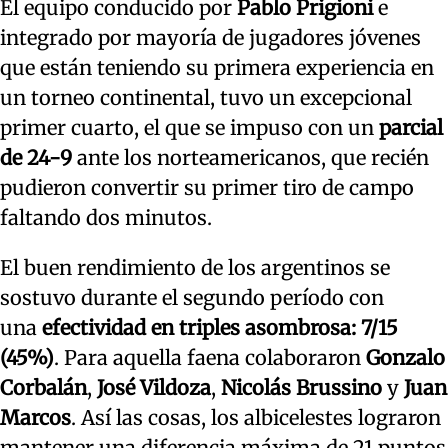
El equipo conducido por
Pablo Prigioni
e
integrado por mayoría de jugadores jóvenes
que están teniendo su primera experiencia en
un torneo continental, tuvo un excepcional
primer cuarto, el que se impuso con un
parcial
de 24-9
ante los norteamericanos, que recién
pudieron convertir su primer tiro de campo
faltando dos minutos.
El buen rendimiento de los argentinos se
sostuvo durante el segundo período con
una
efectividad en triples asombrosa: 7/15
(45%)
. Para aquella faena colaboraron
Gonzalo
Corbalán
,
José Vildoza
,
Nicolás Brussino
y
Juan
Marcos
. Así las cosas, los albicelestes lograron
mantener una diferencia máxima de 21 puntos