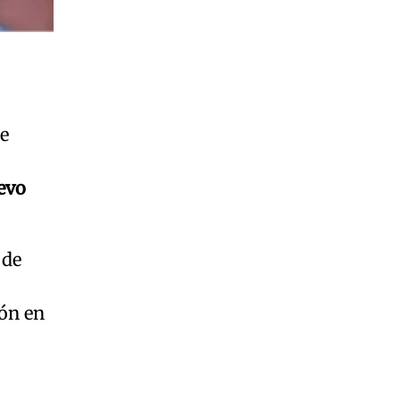
e
evo
 de
ión en