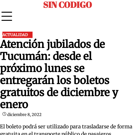
SIN CODIGO
Skip
to
content
ACTUALIDAD
Atención jubilados de
Tucumán: desde el
próximo lunes se
entregarán los boletos
gratuitos de diciembre y
enero
diciembre 8, 2022
El boleto podrá ser utilizado para trasladarse de forma
gratuita en el transporte público de pasajeros