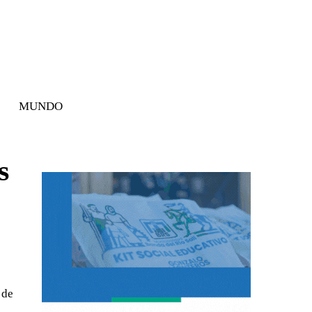
MUNDO
s
 de