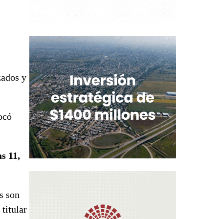
zados y
ocó
s 11,
s son
titular