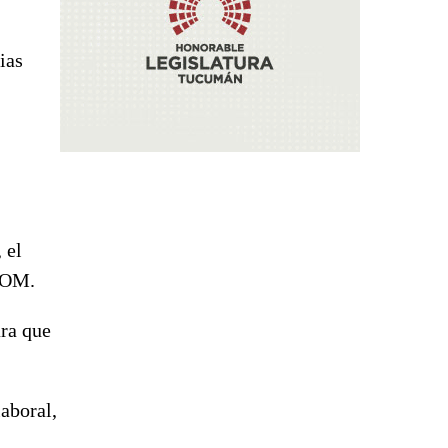
ias
 el
COM.
ara que
laboral,