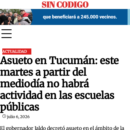
SIN CODIGO
Skip
to
content
ACTUALIDAD
Asueto en Tucumán: este
martes a partir del
mediodía no habrá
actividad en las escuelas
públicas
julio 6, 2026
El gobernador Jaldo decretó asueto en el ámbito de la