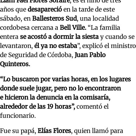
Liam Fael Flores Soraire
, es el niño de tres
años que
desapareció
en la tarde de este
sábado, en
Ballesteros Sud
, una localidad
cordobesa cercana a
Bell Ville.
“La familia
entera
se acostó a dormir la siesta
y cuando se
levantaron,
él ya no estaba
”, explicó el ministro
de Seguridad de Córdoba,
Juan Pablo
Quinteros.
“Lo buscaron por varias horas, en los lugares
donde suele jugar, pero no lo encontraron
e hicieron la denuncia en la comisaría,
alrededor de las 19 horas”,
comentó el
funcionario.
Fue su papá,
Elías Flores
, quien llamó para