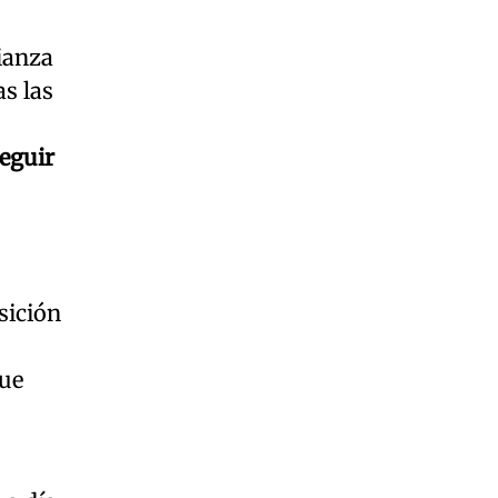
ianza
s las
seguir
sición
que