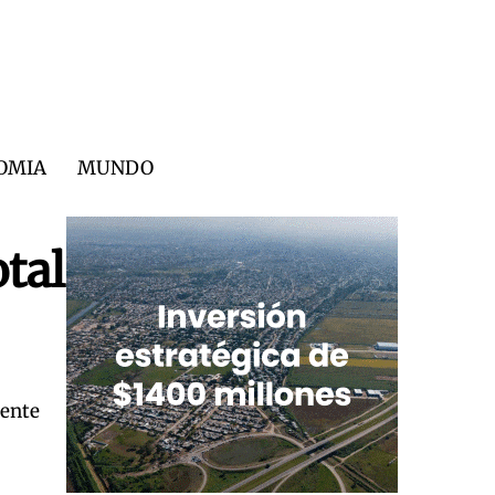
OMIA
MUNDO
otal
mente