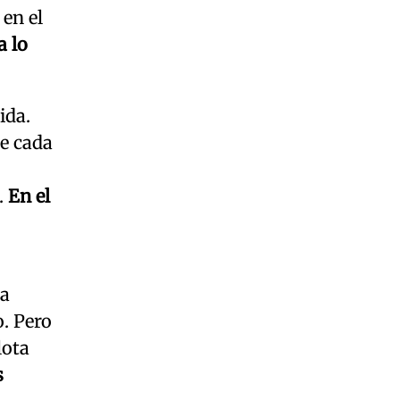
 en el
a lo
ida.
ce cada
.
En el
la
o. Pero
lota
s