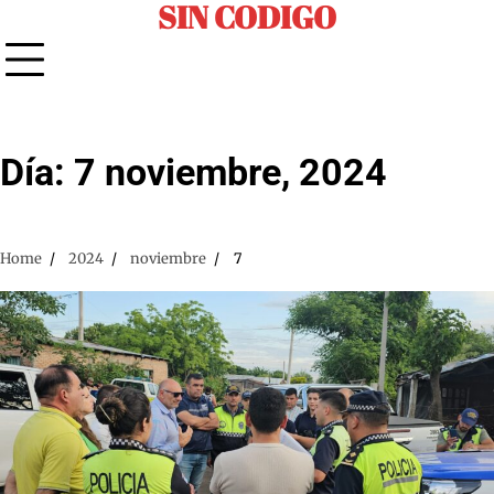
SIN CODIGO
Skip
to
content
Día:
7 noviembre, 2024
Home
2024
noviembre
7