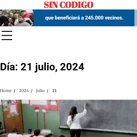
SIN CODIGO
Skip
to
content
Día:
21 julio, 2024
Home
2024
julio
21