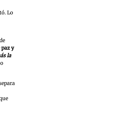
tó. Lo
 de
 paz y
ás la
so
 separa
 que