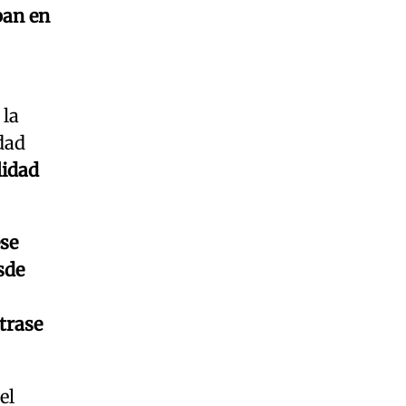
ban en
 la
dad
lidad
se
sde
trase
el