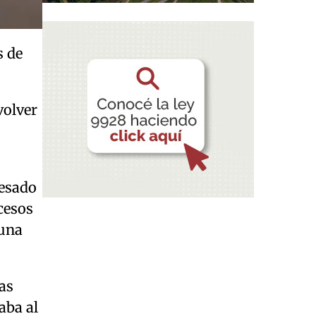
s de
volver
vesado
cesos
 una
as
aba al