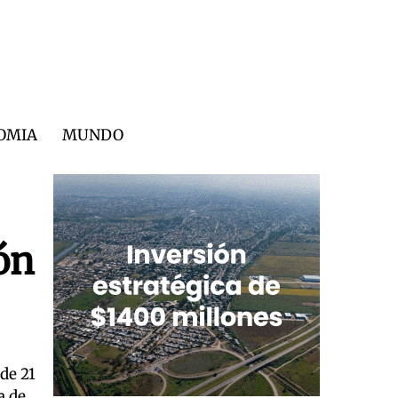
OMIA
MUNDO
ón
de 21
a de