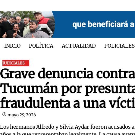
Skip
to
content
INICIO
POLÍTICA
ACTUALIDAD
POLICIALES
JUDICIALES
Grave denuncia contra
Tucumán por presunta 
fraudulenta a una víc
mayo 29, 2026
Los hermanos Alfredo y Silvia Aydar fueron acusados ant
años a la que representaban legalmente. La causa avanz