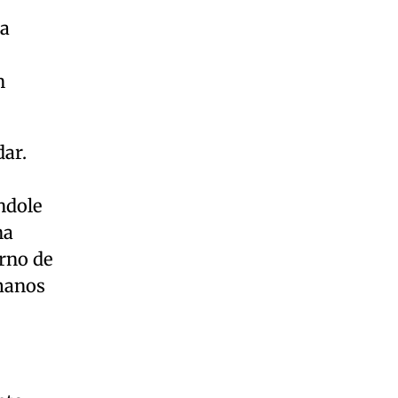
ma
n
dar.
ndole
na
orno de
rmanos