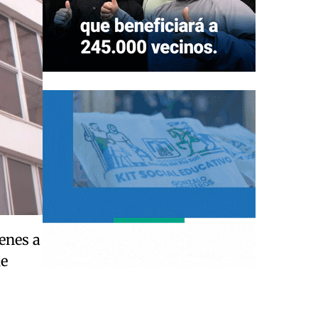
enes a
de