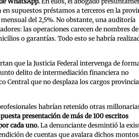
 de WhatsApp.
En ellos, el abogado presuntame
a en supuestos préstamos a terceros en la provi
 mensual del 2,5%. No obstante, una auditoría
gadores: las operaciones carecen de nombres de
cilios o garantías. Todo esto se habría realiza
artan que la Justicia Federal intervenga de form
sunto delito de intermediación financiera no
co Central que no desplaza los cargos provincia
profesionales habrían retenido otras millonaria
puesta presentación de más de 100 escritos
 por cada uno.
La denunciante desmintió la exis
rendición de cuentas que avalara dichos montos