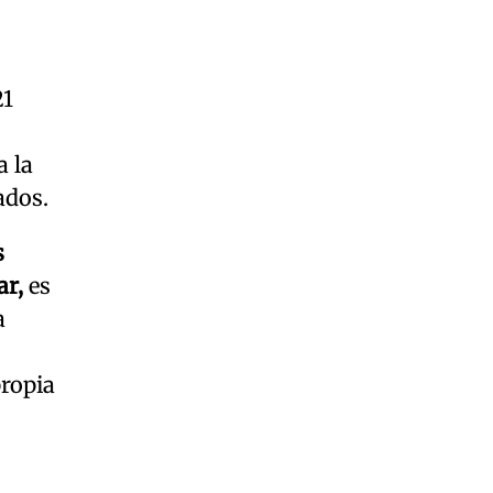
21
a la
ados.
s
ar,
es
a
propia