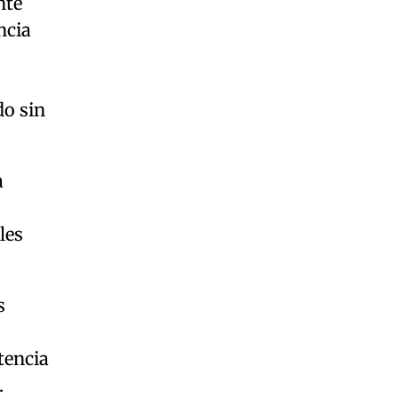
nte
ncia
do sin
a
les
s
tencia
.