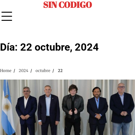
SIN CODIGO
Skip
to
content
Día:
22 octubre, 2024
Home
2024
octubre
22